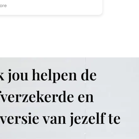
for me it is worthwhile. The brows are as
ore
d dark, but already know for sure it will
ter healing. Can't wait to see the
ult.
k jou helpen de
fverzekerde en
versie van jezelf te