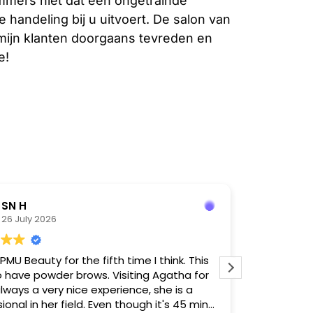
mmers niet dat een ongetrainde
e handeling bij u uitvoert. De salon van
ijn klanten doorgaans tevreden en
e!
SN H
An
26 July 2026
24 J
 PMU Beauty for the fifth time I think. This
Agata was z
o have powder brows. Visiting Agatha for
kundig. Kom
lways a very nice experience, she is a
houden.
ional in her field. Even though it's 45 min