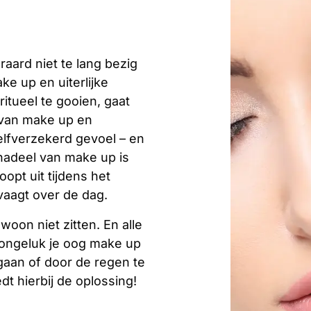
aard niet te lang bezig
ke up en uiterlijke
itueel te gooien, gaat
 van make up en
elfverzekerd gevoel – en
 nadeel van make up is
loopt uit tijdens het
vaagt over de dag.
oon niet zitten. En alle
ongeluk je oog make up
gaan of door de regen te
dt hierbij de oplossing!