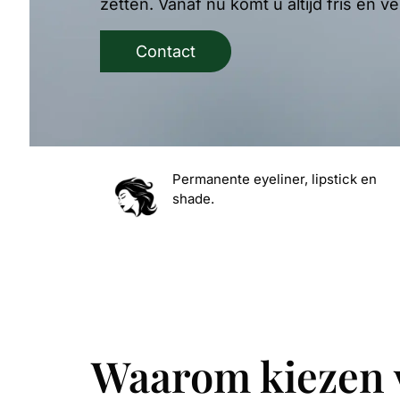
zetten. Vanaf nu komt u altijd fris en 
Contact
Permanente eyeliner, lipstick en
shade.
Waarom kiezen