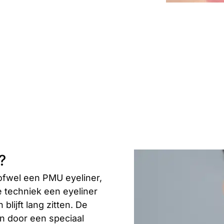
Magic
?
shade
ofwel een PMU eyeliner,
 techniek een eyeliner
Lees
blijft lang zitten. De
meer
 door een speciaal