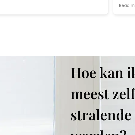
drive, 
Read m
expecte
be so nice af
end res
Hoe kan i
meest zel
stralende 