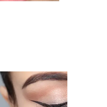
Lips
Lees
meer