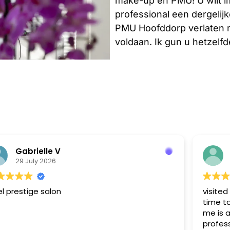
make-up en PMU! U wilt i
professional een dergelijk
PMU Hoofddorp verlaten m
voldaan. Ik gun u hetzelfd
Gabrielle V
29 July 2026
l prestige salon
visited
time t
me is a
profess