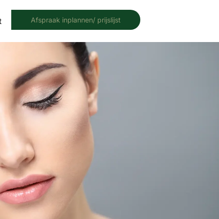
Afspraak inplannen/ prijslijst
t